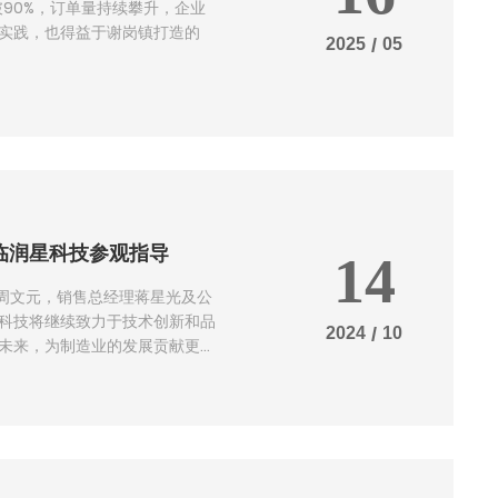
90%，订单量持续攀升，企业
实践，也得益于谢岗镇打造的
2025
/
05
临润星科技参观指导
14
长周文元，销售总经理蒋星光及公
科技将继续致力于技术创新和品
2024
/
10
未来，为制造业的发展贡献更多