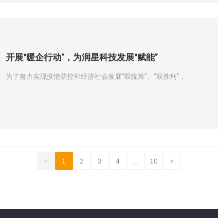
开展“暖企行动”，为润星科技发展“赋能”
为了努力实现疫情防控和经济社会发展“双统筹”、“双胜利”，
<
1
2
3
4
...
10
>