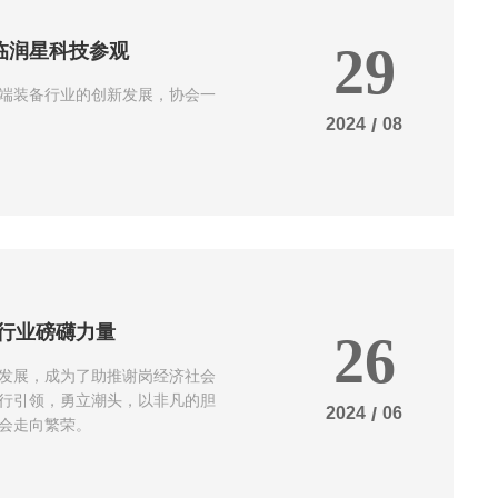
临润星科技参观
29
端装备行业的创新发展，协会一
2024
/
08
行业磅礴力量
26
发展，成为了助推谢岗经济社会
行引领，勇立潮头，以非凡的胆
2024
/
06
会走向繁荣。