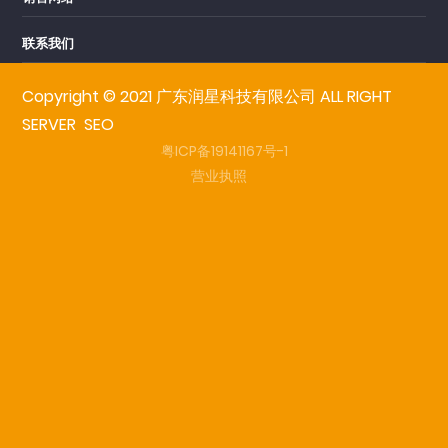
联系我们
Copyright © 2021 广东润星科技有限公司 ALL RIGHT
SERVER
SEO
粤ICP备19141167号-1
营业执照