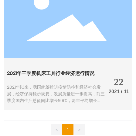
2021年三季度机床工具行业经济运行情况
22
2021年以来，我国统筹推进疫情防控和经济社会发
/
2021
11
展，经济保持稳步恢复，发展质量进一步提高，前三
季度国内生产总值同比增长9.8%，两年平均增长
5.2%。货物进出口同比增长22.7%。规模以上工业企
业增加值同比增长11.8%，两年平均增长6.4%；利润总
额同比增长44.7%，两年平均增长18.8%。
<
1
>